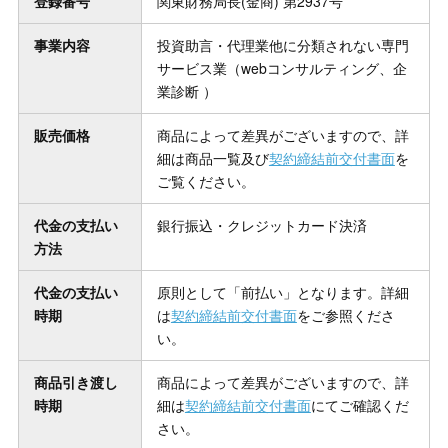
登録番号
関東財務局長(金商) 第2937号
事業内容
投資助言・代理業他に分類されない専門
サービス業（webコンサルティング、企
業診断 ）
販売価格
商品によって差異がございますので、詳
細は商品一覧及び
契約締結前交付書面
を
ご覧ください。
代金の支払い
銀行振込・クレジットカード決済
方法
代金の支払い
原則として「前払い」となります。詳細
時期
は
契約締結前交付書面
をご参照くださ
い。
商品引き渡し
商品によって差異がございますので、詳
時期
細は
契約締結前交付書面
にてご確認くだ
さい。