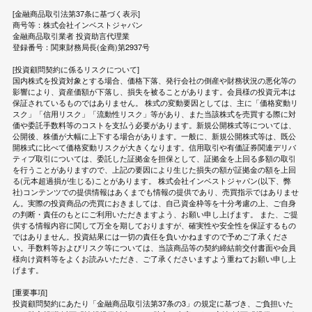
[金融商品取引法第37条に基づく表示]
商号等：株式会社インベストジャパン
金融商品取引業者 投資助言代理業
登録番号：関東財務局長(金商)第2937号
[投資顧問契約に係るリスクについて]
国内株式を投資対象とする場合、価格下落、発行会社の倒産や財務状況の悪化等の
影響により、資産価額が下落し、損失を被ることがあります。会員様の投資元本は
保証されているものではありません。 株式の変動要因としては、主に「価格変動リ
スク」「信用リスク」「流動性リスク」等があり、また当該株式を売買する際に対
価や委託手数料等のコストを支払う必要があります。新規公開株式等については、
公開後、株価が大幅に上下する場合があります。一般に、新規公開株式等は、既公
開株式に比べて価格変動リスクが大きくなります。信用取引や有価証券関連デリバ
ティブ取引については、委託した証拠金を担保として、証拠金を上回る多額の取引
を行うことがありますので、上記の要因により生じた損失の額が証拠金の額を上回
る(元本超過損が生じる)ことがあります。 株式会社インベストジャパン(以下、弊
社)コンテンツでの提供情報はあくまでも情報の提供であり、売買指示ではありませ
ん。実際の投資商品の売買におきましては、自己資金枠等を十分考慮の上、ご自身
の判断・責任のもとにご利用いただきますよう、お願い申し上げます。 また、ご提
供する情報内容に関して万全を期しておりますが、確実性や安全性を保証するもの
ではありません。投資結果には一切の責任を負いかねますので予めご了承くださ
い。手数料等およびリスク等については、当該商品等の契約締結前交付書面や会員
様向け資料等をよくお読みいただき、ご了承くださいますよう重ねてお願い申し上
げます。
[重要事項]
投資顧問契約にあたり「金融商品取引法第37条の3」の規定に基づき、ご負担いた