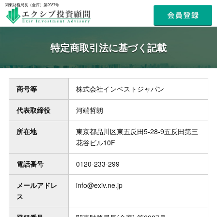
関東財務局長（金商）第2937号
特定商取引法に基づく記載
商号等
株式会社インベストジャパン
代表取締役
河端哲朗
所在地
東京都品川区東五反田5-28-9五反田第三
花谷ビル10F
電話番号
0120-233-299
メールアドレ
info@exiv.ne.jp
ス