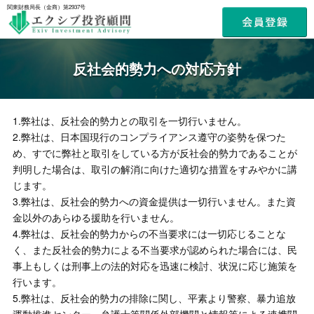
関東財務局長（金商）第2937号
反社会的勢力への対応方針
1.弊社は、反社会的勢力との取引を一切行いません。
2.弊社は、日本国現行のコンプライアンス遵守の姿勢を保つた
め、すでに弊社と取引をしている方が反社会的勢力であることが
判明した場合は、取引の解消に向けた適切な措置をすみやかに講
じます。
3.弊社は、反社会的勢力への資金提供は一切行いません。また資
金以外のあらゆる援助を行いません。
4.弊社は、反社会的勢力からの不当要求には一切応じることな
く、また反社会的勢力による不当要求が認められた場合には、民
事上もしくは刑事上の法的対応を迅速に検討、状況に応じ施策を
行います。
5.弊社は、反社会的勢力の排除に関し、平素より警察、暴力追放
運動推進センター、弁護士等関係外部機関と情報等による連携関