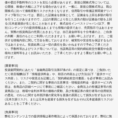
価や委託手数料等のコストを支払う必要があります。新規公開株式等については、
公開後、株価が大幅に上下する場合があります。一般に、新規公開株式等は、既公
開株式に比べて価格変動リスクが大きくなります。信用取引や有価証券関連デリバ
ティブ取引については、委託した証拠金を担保として、証拠金を上回る多額の取引
を行うことがありますので、上記の要因により生じた損失の額が証拠金の額を上回
る(元本超過損が生じる)ことがあります。 株式会社インベストジャパン(以下、弊
社)コンテンツでの提供情報はあくまでも情報の提供であり、売買指示ではありませ
ん。実際の投資商品の売買におきましては、自己資金枠等を十分考慮の上、ご自身
の判断・責任のもとにご利用いただきますよう、お願い申し上げます。 また、ご提
供する情報内容に関して万全を期しておりますが、確実性や安全性を保証するもの
ではありません。投資結果には一切の責任を負いかねますので予めご了承くださ
い。手数料等およびリスク等については、当該商品等の契約締結前交付書面や会員
様向け資料等をよくお読みいただき、ご了承くださいますよう重ねてお願い申し上
げます。
[重要事項]
投資顧問契約にあたり「金融商品取引法第37条の3」の規定に基づき、ご負担いた
だく助言報酬(以下「情報提供料金」や、助言の内容および方法(以下「提供サービ
ス内容」)、リスクや留意点を記載した「契約締結前交付書面」を必ず事前にお読み
ください。また、ご契約に関する事前の注意事項・情報提供料金・提供サービス内
容は、各商品の詳細ページにて事前にご確認ください。金商法上の有価証券等の投
資商品には、相場や金利水準等の価格の変動、及び有価証券の発行者等の信用状況
の悪化、それらに関する外部評価の変化等を直接の原因として損失が生ずるおそれ
(元本欠損リスク)、または元本を超過する損失を生ずるおそれ(元本超過損リスク)が
あることをご了承ください。
[免責事項]
弊社コンテンツ上での提供情報は著作権法によって保護されております。弊社に無