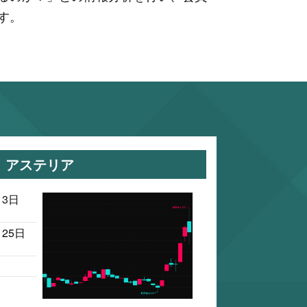
す。
】 アステリア
月3日
月25日