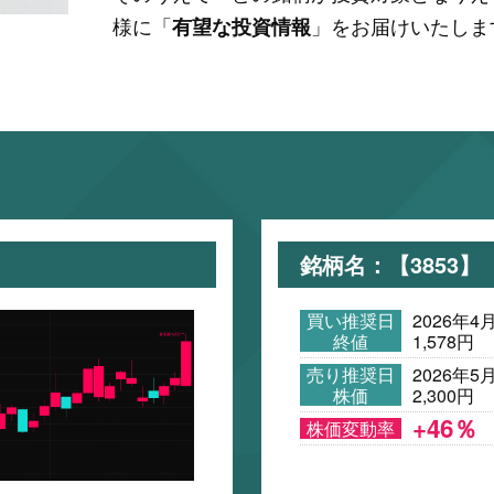
様に「
」をお届けいたしま
有望な投資情報
銘柄名：【3853
買い推奨日
2026年4
終値
1,578円
売り推奨日
2026年5
株価
2,300円
+46％
株価変動率