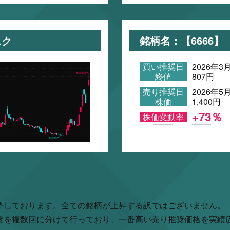
スク
銘柄名：【6666
買い推奨日
2026年3
終値
807円
売り推奨日
2026年5
株価
1,400円
+73％
株価変動率
粋しております。全ての銘柄が上昇する訳ではございません。
奨を複数回に分けて行っており、一番高い売り推奨価格を実績