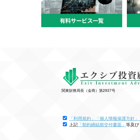
関東財務局長（金商）第2937号
「利用規約」
「個人情報保護方針」
上記
「契約締結前交付書面」
等及び