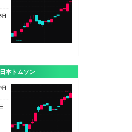
6日
 日本トムソン
9日
9日