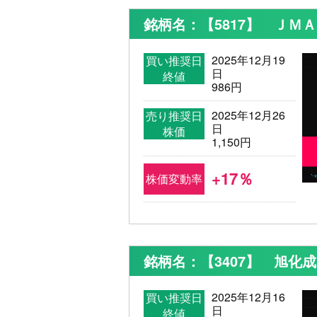
銘柄名：【5817】 ＪＭ
2025年12月19
買い推奨日
日
終値
986円
2025年12月26
売り推奨日
日
株価
1,150円
+17％
株価変動率
銘柄名：【3407】 旭化成
2025年12月16
買い推奨日
日
終値