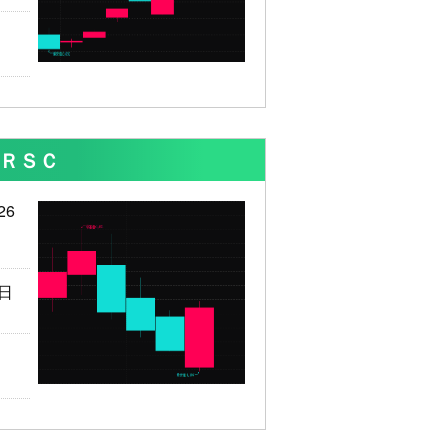
 ＲＳＣ
26
7日