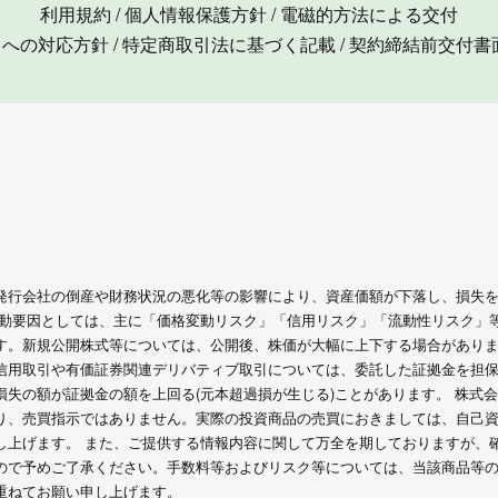
利用規約
/
個人情報保護方針
/
電磁的方法による交付
力への対応方針
/
特定商取引法に基づく記載
/
契約締結前交付書
発行会社の倒産や財務状況の悪化等の影響により、資産価額が下落し、損失
変動要因としては、主に「価格変動リスク」「信用リスク」「流動性リスク」
す。新規公開株式等については、公開後、株価が大幅に上下する場合があり
信用取引や有価証券関連デリバティブ取引については、委託した証拠金を担
失の額が証拠金の額を上回る(元本超過損が生じる)ことがあります。 株式会
り、売買指示ではありません。実際の投資商品の売買におきましては、自己
し上げます。 また、ご提供する情報内容に関して万全を期しておりますが、
ので予めご了承ください。手数料等およびリスク等については、当該商品等
重ねてお願い申し上げます。