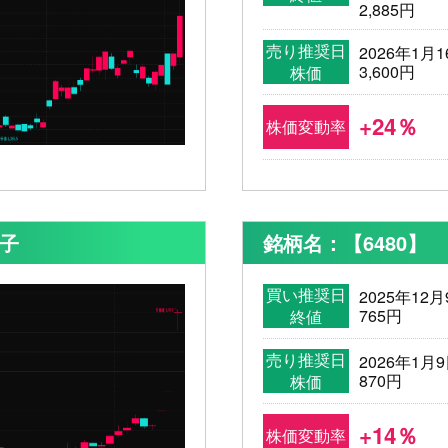
2,885円
売り推奨日
2026年1月1
3,600円
株価
+24％
株価変動率
硝子
銘柄名：【6480】
買い推奨日
2025年12月
765円
終値
売り推奨日
2026年1月
870円
株価
+14％
株価変動率