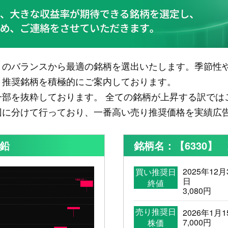
」のバランスから最適の銘柄を選出いたします。季節性
、推奨銘柄を積極的にご案内しております。
一部を抜粋しております。 全ての銘柄が上昇する訳では
回に分けて行っており、一番高い売り推奨価格を実績広
亜鉛
銘柄名：【6330】
2025年12月
買い推奨日
日
終値
3,080円
売り推奨日
2026年1月1
7,000円
株価