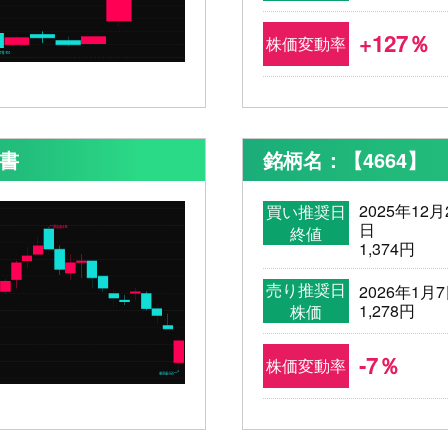
+127％
株価変動率
新書
銘柄名：【4664】
2025年12月
買い推奨日
日
終値
1,374円
売り推奨日
2026年1月
1,278円
株価
-7％
株価変動率