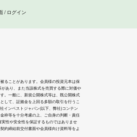
面
/
ログイン
を被ることがあります。会員様の投資元本は保
等があり、また当該株式を売買する際に対価や
ます。一般に、新規公開株式等は、既公開株式
保として、証拠金を上回る多額の取引を行うこ
社インベストジャパン(以下、弊社)コンテン
資金枠等を十分考慮の上、ご自身の判断・責任
確実性や安全性を保証するものではありませ
の契約締結前交付書面や会員様向け資料等をよ