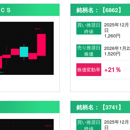
ＡＣＳ
銘柄名：【6862】
2025年12月
買い推奨日
日
終値
1,260円
売り推奨日
2026年1月2
1,520円
株価
+21％
株価変動率
銘柄名：【3741】
2025年12月
買い推奨日
日
終値