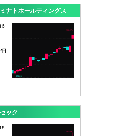
 ミナトホールディングス
16
2日
 セック
16