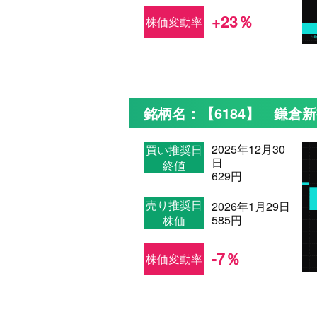
+23％
株価変動率
銘柄名：【6184】 鎌倉
2025年12月30
買い推奨日
日
終値
629円
売り推奨日
2026年1月29日
585円
株価
-7％
株価変動率