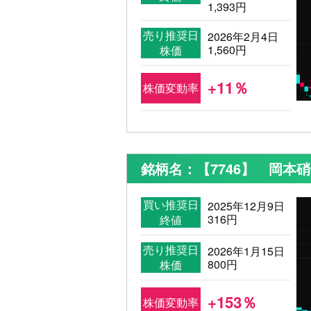
1,393円
売り推奨日
2026年2月4日
1,560円
株価
+11％
株価変動率
銘柄名：【7746】 岡本
買い推奨日
2025年12月9日
316円
終値
売り推奨日
2026年1月15日
800円
株価
+153％
株価変動率