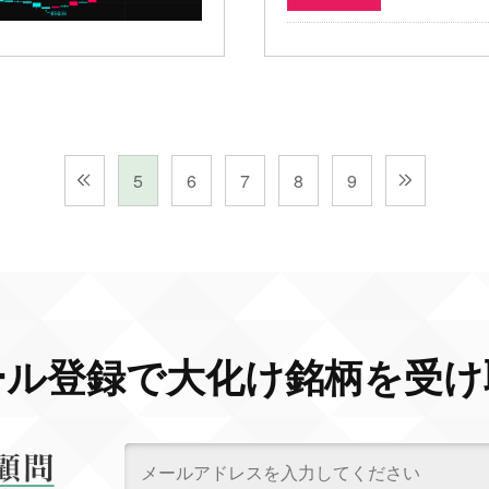
5
6
7
8
9
ール登録で大化け銘柄を受け